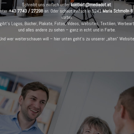
Schreibt uns einfach unter
kontakt@mediadot.at
.
unter
+43 7743 / 27298
an. Oder schaut einfach in 5241
Maria Schmolln 8
vorbei.
gibt’s Logos, Bücher, Plakate, Fotos, Videos, Websites, Textilien, Werbeart
und alles andere zu sehen – ganz in echt und in Farbe.
Und wer weiterschauen will – hier unten geht’s zu unserer „alten“ Website
EINZIGARTIG PERFEKT.