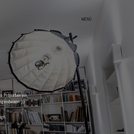
MENÜ
n Projekten ein,
Irgendwann ;))
ign.