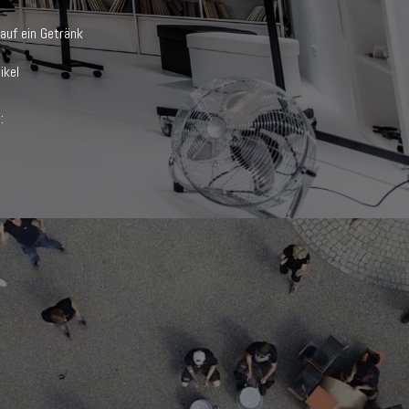
auf ein Getränk
ikel
:
WIE FÄLLT MAN AUF?